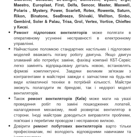
Maestro, Europlast, First, Delfa, Sencor, Master, Maxwell,
Polaris , Mystery, Power, Scarlett, Rotex, Rowenta, Saturn,
Rikon, Binatone, SeaBreeze, Shivaki, Wellton, Sinbo,
Gembird, Soler & Palau, Trisa, Grol, Vertex, Vortice, Chieftec
у Києві
.
Ремонт підлогових вентиляторів
може полягати в
оперативному усуненні несправності в електронному
управлінні.
Найчастішою поломкою стандартних настільних і підлогових
моделей вважають погану роботу двигуна. Якщо двигун
зламаний або потребує заміни, фахівці компанії КБТ-Сервіс
легко замінять відпрацьовану деталь новою, встановлять
фірмові комплектуючі. Завдяки великим зв'язкам з
контрагентами в майстерні завжди є запчастини на будь-які
види кліматичної техніки в потрібній кількості. Майстри
зможуть полагодити як брендові, так і недорогі моделі
вентиляторів.
Також
ремонт вентиляторів (Київ)
може мати на увазі
проведення робіт по заміні пошкоджених лопатей,
налагодження механізму, який розвертає вентилятор в
сторони. Іноді майстрам доводиться виправляти проблеми,
пов'язані з перебитим проводом і несправною вилкою.
Довірити
ремонт побутових вентиляторів
варто тільки
професіоналам, які володіють відповідними навичками та
інструментами.