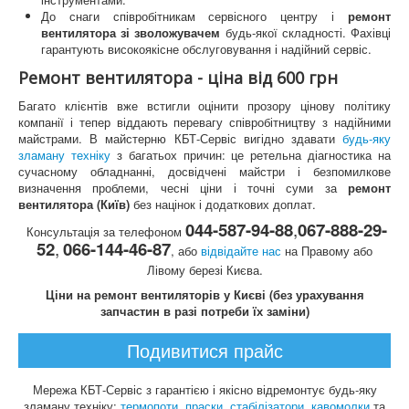
До снаги співробітникам сервісного центру і
ремонт
вентилятора зі зволожувачем
будь-якої складності. Фахівці
гарантують високоякісне обслуговування і надійний сервіс.
Ремонт вентилятора - ціна від 600 грн
Багато клієнтів вже встигли оцінити прозору цінову політику
компанії і тепер віддають перевагу співробітництву з надійними
майстрами. В майстерню КБТ-Сервіс вигідно здавати
будь-яку
зламану техніку
з багатьох причин: це ретельна діагностика на
сучасному обладнанні, досвідчені майстри і безпомилкове
визначення проблеми, чесні ціни і точні суми за
ремонт
вентилятора (Київ)
без націнок і додаткових доплат.
044-587-94-88
,
067-888-29-
Консультація за телефоном
52
,
066-144-46-87
, або
відвідайте нас
на Правому або
Лівому березі Києва.
Ціни на ремонт вентиляторів у Києві (без урахування
запчастин в разі потреби їх заміни)
Подивитися прайс
Мережа КБТ-Сервіс з гарантією і якісно відремонтує будь-яку
зламану техніку:
термопоти
,
праски
,
стабілізатори
,
кавомолки
та