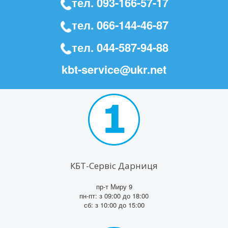
тел.
093-166-57-17
тел.
066-144-46-87
тел.
044-587-94-88
kbt-service@ukr.net
КБТ-Сервіс Дарниця
пр-т Миру 9
пн-пт: з 09:00 до 18:00
сб: з 10:00 до 15:00