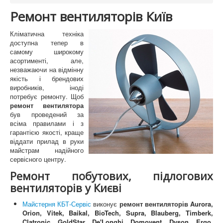
Ремонт вентиляторів Київ
Кліматична техніка
доступна тепер в
самому широкому
асортименті, але,
незважаючи на відмінну
якість і брендових
виробників, іноді
потребує ремонту. Щоб
ремонт вентилятора
був проведений за
всіма правилами і з
гарантією якості, краще
віддати прилад в руки
майстрам надійного
сервісного центру.
Ремонт побутових, підлогових
вентиляторів у Києві
Майстерня КБТ-Сервіс
виконує
ремонт вентиляторів Aurora,
Orion, Vitek, Baikal, BioTech, Supra, Blauberg, Timberk,
Clatronic, GoldStar, De'Longhi, Domovent, Dyson, Ergo,