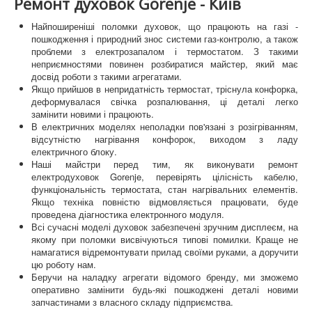
Ремонт духовок Gorenje - Київ
Найпоширеніші поломки духовок, що працюють на газі -
пошкодження і природний знос системи газ-контролю, а також
проблеми з електрозапалом і термостатом. З такими
неприємностями повинен розбиратися майстер, який має
досвід роботи з такими агрегатами.
Якщо прийшов в непридатність термостат, тріснула конфорка,
деформувалася свічка розпалювання, ці деталі легко
замінити новими і працюють.
В електричних моделях неполадки пов'язані з розігріванням,
відсутністю нагрівання конфорок, виходом з ладу
електричного блоку.
Наші майстри перед тим, як виконувати ремонт
електродуховок Gorenje, перевірять цілісність кабелю,
функціональність термостата, стан нагрівальних елементів.
Якщо техніка повністю відмовляється працювати, буде
проведена діагностика електронного модуля.
Всі сучасні моделі духовок забезпечені зручним дисплеєм, на
якому при поломки висвічуються типові помилки. Краще не
намагатися відремонтувати прилад своїми руками, а доручити
цю роботу нам.
Беручи на наладку агрегати відомого бренду, ми зможемо
оперативно замінити будь-які пошкоджені деталі новими
запчастинами з власного складу підприємства.