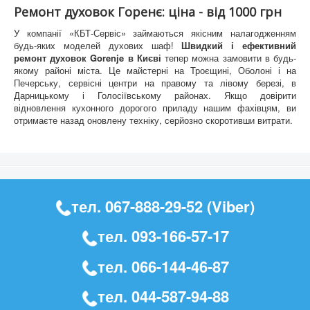
Ремонт духовок Горенє: ціна - від 1000 грн
У компанії «КБТ-Сервіс» займаються якісним налагодженням
будь-яких моделей духових шаф!
Швидкий і ефективний
ремонт духовок Gorenje в Києві
тепер можна замовити в будь-
якому районі міста. Це майстерні на Троєщині, Оболоні і на
Печерську, сервісні центри на правому та лівому березі, в
Дарницькому і Голосіївському районах. Якщо довірити
відновлення кухонного дорогого приладу нашим фахівцям, ви
отримаєте назад оновлену техніку, серйозно скоротивши витрати.
тел.
067-888-29-52
(Viber)
тел.
093-166-57-17
тел.
066-144-46-87
тел.
044-587-94-88