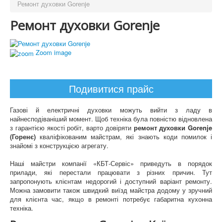
Ремонт духовки Gorenje
Ремонт духовки Gorenje
Zoom image
Подивитися прайс
Газові й електричні духовки можуть вийти з ладу в
найнесподіваніший момент. Щоб техніка була повністю відновлена
​​з гарантією якості робіт, варто довіряти
ремонт духовки Gorenje
(Горенє)
кваліфікованим майстрам, які знають коди помилок і
знайомі з конструкцією агрегату.
Наші майстри компанії «КБТ-Сервіс» приведуть в порядок
прилади, які перестали працювати з різних причин. Тут
запропонують клієнтам недорогий і доступний варіант ремонту.
Можна замовити також швидкий виїзд майстра додому у зручний
для клієнта час, якщо в ремонті потребує габаритна кухонна
техніка.