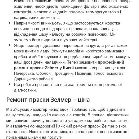
Найхарактернішими проблемами прасок є несправності шнура
живлення, необхідність прочищення фільтрів або окислених
контактів, а також ліквідація поломок терморегуляторів і
нагрівальних елементів.
Неприємності виникають, якщо застосовується жорстка
неочищена вода з-під крана: це викликає кальцинацію,
відкладення шару нальоту на робочих поверхнях. Ми
зможемо його видалити в умовах майстерні.
Якщо прилад піддавався перепадам напруги, агрегат також
може вийти з ладу. Усунути наслідки короткого замикання,
прибрати збої в функціях, передбачених виробником, можуть
наші досвідчені наладчики. Тепер замовити
професійний
ремонт прасок Zelmer у Києві
можна в сервісних центрів
Печерська, Оболоні, Троєщини, Позняків, Голосіївського і
Дарницького районів.
Всі роботи проводяться в стислі терміни після ретельної
діагностики.
Ремонт праски Зелмер – ціна
Ми з'ясуємо характер неполадок і зробимо все, щоб відновити
вашу техніку швидко і з економією коштів. В процесі діагностики
ми виявимо причину поломки та узгодимо хід робіт з власником.
Ми гарантуємо недорогий і якісний ремонт прасок Zelmer різної
складності. Наші клієнти залишаться задоволені оперативністю і
приємними цінами на послуги.