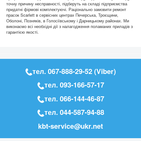
точну причину несправності, підберуть на складі підприємства
придатні фірмові комплектуючі. Раціонально замовити ремонт
прасок Scarlett в сервісних центрах Печерська, Троєщини,
Оболоні, Позняків, в Голосіївському і Дарницькому районах. Ми
виконаємо всі необхідні дії з налагодження поламаних приладів з
гарантією якості.
тел.
067-888-29-52
(Viber)
тел.
093-166-57-17
тел.
066-144-46-87
тел.
044-587-94-88
kbt-service@ukr.net