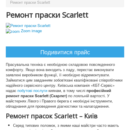
Ремонт праски Scarlett
Ремонт праски Scarlett
Zoom image
Подивитися прайс
Прасувальна техніка є необхідною складовою повсякденного
комфорту. Якщо вона виходить з ладу, перестає виконувати
заявлені виробником функції, її необхідно відремонтувати.
Займатися цим завданням зобов'язані кваліфіковані співробітники
надійного сервісного центру. Київська компанія «КБТ-Сервіс»
надає
побутові послуги
киянам, в тому числі
професійний
ремонт праски Scarlett (Скарлет)
по лояльній вартості. У
майстернях Лівого і Правого берега є необхідні інструменти,
обладнання для проведення діагностики та налагодження.
Ремонт прасок Scarlett – Київ
Серед типових поломок, з якими наші майстри часто мають