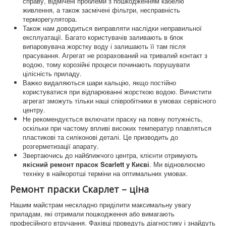
справу, відмічені проблеми з пошкодженням кабелю
живлення, а також засмічені фільтри, несправність
терморегулятора.
Також нам доводиться виправляти наслідки неправильної
експлуатації. Багато користувачів заливають в блок
випаровувача жорстку воду і залишають її там після
прасування. Агрегат не розрахований на тривалий контакт з
водою, тому корозійні процеси починають порушувати
цілісність приладу.
Важко видаляються шари кальцію, якщо постійно
користуватися при відпарюванні жорсткою водою. Вичистити
агрегат зможуть тільки наші співробітники в умовах сервісного
центру.
Не рекомендується включати праску на повну потужність,
оскільки при частому впливі високих температур плавляться
пластикові та силіконові деталі. Це призводить до
розгерметизації апарату.
Звертаючись до найближчого центра, клієнти отримують
якісний ремонт прасок Scarlett у Києві
. Ми відновлюємо
техніку в найкоротші терміни на оптимальних умовах.
Ремонт праски Скарлет – ціна
Нашим майстрам нескладно приділити максимальну увагу
приладам, які отримали пошкодження або вимагають
професійного втручання. Фахівці проведуть діагностику і знайдуть