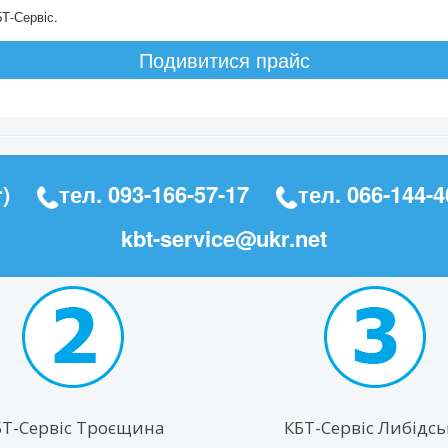
Т-Сервіс.
Подивитися прайс
)
тел.
093-166-57-17
тел.
066-144-4
kbt-service@ukr.net
БТ-Сервіс Троєщина
КБТ-Сервіс Либідсь