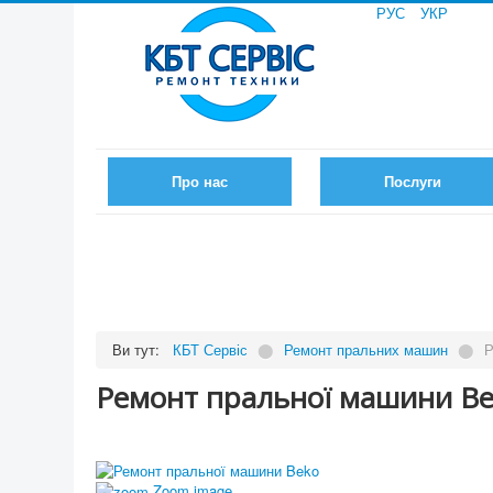
РУС
УКР
Про нас
Послуги
Ви тут:
КБТ Сервіс
⬤
Ремонт пральних машин
⬤
Р
Ремонт пральної машини B
Zoom image