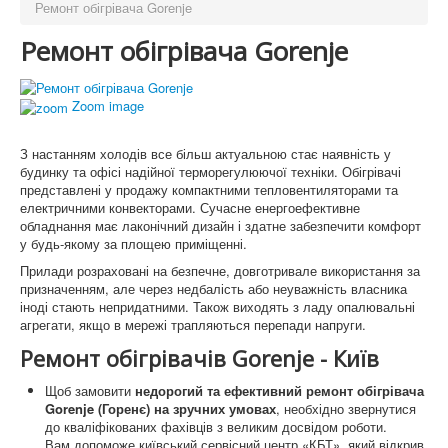
Ремонт обігрівача Gorenje
Ремонт обігрівача Gorenje
Zoom image
З настанням холодів все більш актуальною стає наявність у
будинку та офісі надійної терморегулюючої техніки. Обігрівачі
представлені у продажу компактними тепловентиляторами та
електричними конвекторами. Сучасне енергоефективне
обладнання має лаконічний дизайн і здатне забезпечити комфорт
у будь-якому за площею приміщенні.
Прилади розраховані на безпечне, довготривале використання за
призначенням, але через недбалість або неуважність власника
іноді стають непридатними. Також виходять з ладу опалювальні
агрегати, якщо в мережі трапляються перепади напруги.
Ремонт обігрівачів Gorenje - Київ
Щоб замовити
недорогий та ефективний ремонт обігрівача
Gorenje (Горенє)
на зручних умовах
, необхідно звернутися
до кваліфікованих фахівців з великим досвідом роботи.
Вам допоможе київський сервісний центр «КБТ», який відкрив