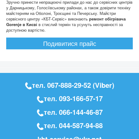
Зручно принести непрацюючі прилади до нас до сервісних центрів
у Дарницькому, Голосіївському районах, а також довірити техніку
майстерням на Оболоні, Троєщині та Печерську. Майстри
сервісного центру «КБТ-Сервіс» виконають
ремонт обігрівача
Gorenje в Києві
в стислий термін та усунуть несправності за
доступною вартістю.
Подивитися прайс
тел.
067-888-29-52
(Viber)
тел.
093-166-57-17
тел.
066-144-46-87
тел.
044-587-94-88
kbt-service@ukr.net