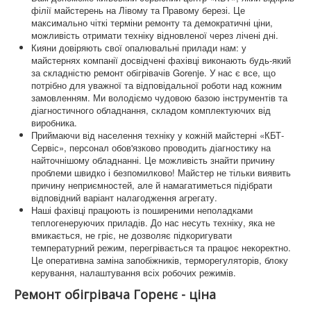
філії майстерень на Лівому та Правому березі. Це
максимально чіткі терміни ремонту та демократичні ціни,
можливість отримати техніку відновленої через лічені дні.
Кияни довіряють свої опалювальні прилади нам: у
майстернях компанії досвідчені фахівці виконають будь-який
за складністю ремонт обігрівачів Gorenje. У нас є все, що
потрібно для уважної та відповідальної роботи над кожним
замовленням. Ми володіємо чудовою базою інструментів та
діагностичного обладнання, складом комплектуючих від
виробника.
Приймаючи від населення техніку у кожній майстерні «КБТ-
Сервіс», персонал обов'язково проводить діагностику на
найточнішому обладнанні. Це можливість знайти причину
проблеми швидко і безпомилково! Майстер не тільки виявить
причину неприємностей, але й намагатиметься підібрати
відповідний варіант налагодження агрегату.
Наші фахівці працюють із поширеними неполадками
теплогенеруючих приладів. До нас несуть техніку, яка не
вмикається, не гріє, не дозволяє підкоригувати
температурний режим, перегрівається та працює некоректно.
Це оперативна заміна запобіжників, терморегуляторів, блоку
керування, налаштування всіх робочих режимів.
Ремонт обігрівача Горенє - ціна