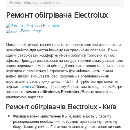
Ремонт обігрівача Electrolux
Ремонт обігрівача Electrolux
Zoom image
Масляні обігрівачі, конвектори та тепловентилятори давно стали
необхідністю при нестабільному центральному опаленні. Вони
здатні створювати комфортні умови роботи в торгових точках і
офісах. Прилади розраховані на солідні терміни експлуатації, але
через перепади в мережі або недбалого ставлення власників вони
періодично ламаються і втрачають функціональність. Кияни
давно звикли вирішувати свої проблеми з опалювальними
агрегатами в сервісному центрі «КБТ». З турботою про клієнтів
відкриті
філії
на Лівому і Правому березі: там досвідчені майстри
виконають
ремонт обігрівача Electrolux (Електролюкс)
за
адекватною вартістю.
Ремонт обігрівачів Electrolux - Київ
Фахівці мережі майстерень КБТ-Сервіс мають у своєму
розпорядженні необхідний інструментарій і значну технічну
базу. Також у компанії є склад комплектуючих, завдяки яким