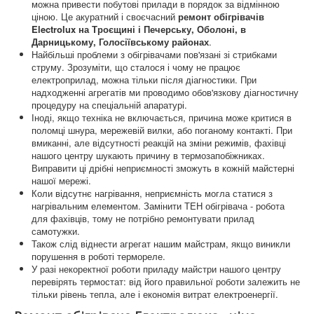
можна привести побутові прилади в порядок за відмінною
ціною. Це акуратний і своєчасний
ремонт обігрівачів
Electrolux на Троєщині і Печерську, Оболоні, в
Дарницькому, Голосіївському районах
.
Найбільші проблеми з обігрівачами пов'язані зі стрибками
струму. Зрозуміти, що сталося і чому не працює
електроприлад, можна тільки після діагностики. При
надходженні агрегатів ми проводимо обов'язкову діагностичну
процедуру на спеціальній апаратурі.
Іноді, якщо техніка не включається, причина може критися в
поломці шнура, мережевій вилки, або поганому контакті. При
вмиканні, але відсутності реакцій на зміни режимів, фахівці
нашого центру шукають причину в термозапобіжниках.
Виправити ці дрібні неприємності зможуть в кожній майстерні
нашої мережі.
Коли відсутнє нагрівання, неприємність могла статися з
нагрівальним елементом. Замінити ТЕН обігрівача - робота
для фахівців, тому не потрібно ремонтувати прилад
самотужки.
Також слід віднести агрегат нашим майстрам, якщо виникли
порушення в роботі термореле.
У разі некоректної роботи приладу майстри нашого центру
перевірять термостат: від його правильної роботи залежить не
тільки рівень тепла, але і економія витрат електроенергії.