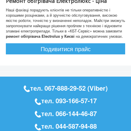
Ремонт обігрівача Електролюкс - ціна
Наші фахівці порадують клієнтів не тільки оперативністю і
хорошими розцінками, а й зручністю обслуговування, високою
якістю роботи, точністю у визначенні неполадок. Майстри зможуть
запропонувати найкраще рішення проблем з технікою і відновити
зламані електроприлади. Тільки в «КБТ-Сервіс» можна замовити
ремонт обігрівача Electrolux у Києві
на демократичних умовах.
Подивитися прайс
тел.
067-888-29-52
(Viber)
тел.
093-166-57-17
тел.
066-144-46-87
тел.
044-587-94-88