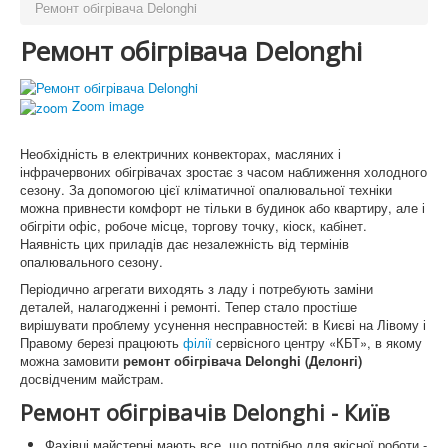
Ремонт обігрівача Delonghi
Ремонт обігрівача Delonghi
Zoom image
Необхідність в електричних конвекторах, масляних і
інфрачервоних обігрівачах зростає з часом наближення холодного
сезону. За допомогою цієї кліматичної опалювальної техніки
можна привнести комфорт не тільки в будинок або квартиру, але і
обігріти офіс, робоче місце, торгову точку, кіоск, кабінет.
Наявність цих приладів дає незалежність від термінів
опалювального сезону.
Періодично агрегати виходять з ладу і потребують заміни
деталей, налагодженні і ремонті. Тепер стало простіше
вирішувати проблему усунення несправностей: в Києві на Лівому і
Правому березі працюють
філії
сервісного центру «КБТ», в якому
можна замовити
ремонт обігрівача Delonghi (Делонгі)
досвідченим майстрам.
Ремонт обігрівачів Delonghi - Київ
Фахівці майстерні мають все, що потрібно для якісної роботи -