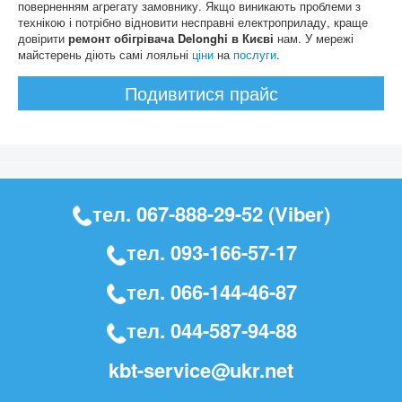
поверненням агрегату замовнику. Якщо виникають проблеми з
технікою і потрібно відновити несправні електроприладу, краще
довірити
ремонт обігрівача Delonghi в Києві
нам. У мережі
майстерень діють самі лояльні
ціни
на
послуги
.
Подивитися прайс
тел.
067-888-29-52
(Viber)
тел.
093-166-57-17
тел.
066-144-46-87
тел.
044-587-94-88
kbt-service@ukr.net