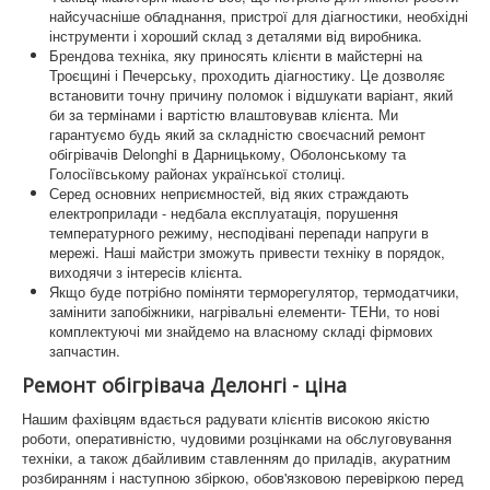
найсучасніше обладнання, пристрої для діагностики, необхідні
інструменти і хороший склад з деталями від виробника.
Брендова техніка, яку приносять клієнти в майстерні на
Троєщині і Печерську, проходить діагностику. Це дозволяє
встановити точну причину поломок і відшукати варіант, який
би за термінами і вартістю влаштовував клієнта. Ми
гарантуємо будь який за складністю своєчасний ремонт
обігрівачів Delonghi в Дарницькому, Оболонському та
Голосіївському районах української столиці.
Серед основних неприємностей, від яких страждають
електроприлади - недбала експлуатація, порушення
температурного режиму, несподівані перепади напруги в
мережі. Наші майстри зможуть привести техніку в порядок,
виходячи з інтересів клієнта.
Якщо буде потрібно поміняти терморегулятор, термодатчики,
замінити запобіжники, нагрівальні елементи- ТЕНи, то нові
комплектуючі ми знайдемо на власному складі фірмових
запчастин.
Ремонт обігрівача Делонгі - ціна
Нашим фахівцям вдається радувати клієнтів високою якістю
роботи, оперативністю, чудовими розцінками на обслуговування
техніки, а також дбайливим ставленням до приладів, акуратним
розбиранням і наступною збіркою, обов'язковою перевіркою перед