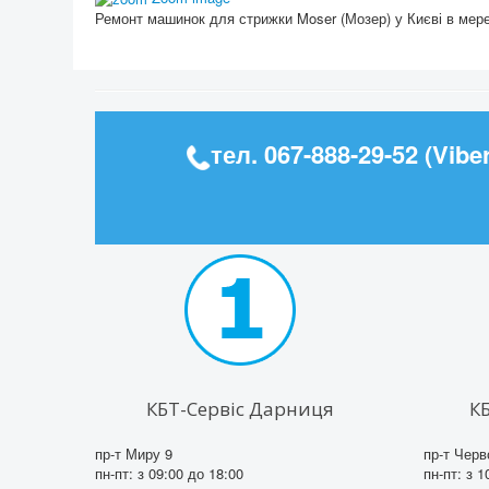
Ремонт машинок для стрижки Moser (Мозер) у Києві в мер
тел.
067-888-29-52
(Viber
КБТ-Сервіс Дарниця
К
пр-т Миру 9
пр-т Черв
пн-пт: з 09:00 до 18:00
пн-пт: з 1