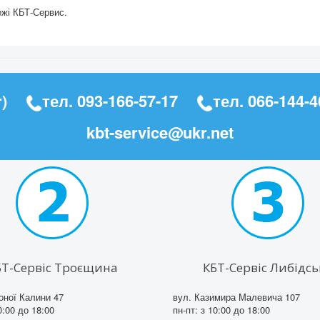
ежі КБТ-Сервис.
)
тел.
093-166-57-17
тел.
066-144-4
kbt-service@ukr.net
БТ-Сервіс Троєщина
КБТ-Сервіс Либідсь
оної Калини 47
вул. Казимира Малевича 107
0:00 до 18:00
пн-пт: з 10:00 до 18:00