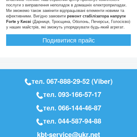
послуги з виправлення неполадок в домашніх електроприладах.
Ми зможемо також замінити відпрацьовані елементи новими та
ефективними. Вигідно замовити
ремонт стабілізатора напруги
Forte у Києві
(Дарниця, Троєщина, Оболонь, Печерськ, Голосієво)
у наших майстрів, які зможуть упорядкувати будь-який агрегат.
Подивитися прайс
тел.
067-888-29-52
(Viber)
тел.
093-166-57-17
тел.
066-144-46-87
тел.
044-587-94-88
kbt-service@ukr.net