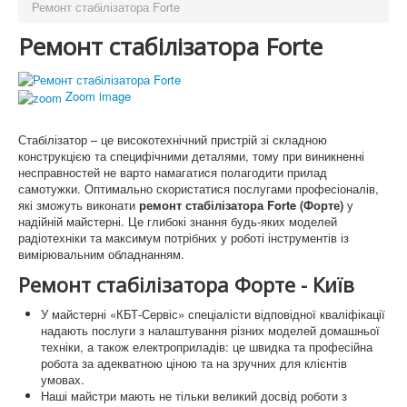
Ремонт стабілізатора Forte
Ремонт стабілізатора Forte
Zoom image
Стабілізатор – це високотехнічний пристрій зі складною
конструкцією та специфічними деталями, тому при виникненні
несправностей не варто намагатися полагодити прилад
самотужки. Оптимально скористатися послугами професіоналів,
які зможуть виконати
ремонт стабілізатора Forte (Форте)
у
надійній майстерні. Це глибокі знання будь-яких моделей
радіотехніки та максимум потрібних у роботі інструментів із
вимірювальним обладнанням.
Ремонт стабілізатора Форте - Київ
У майстерні «КБТ-Сервіс» спеціалісти відповідної кваліфікації
надають послуги з налаштування різних моделей домашньої
техніки, а також електроприладів: це швидка та професійна
робота за адекватною ціною та на зручних для клієнтів
умовах.
Наші майстри мають не тільки великий досвід роботи з