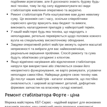
подібними агрегатами, але й досконало знають будову будь-
якої техніки, тому їм під силу відремонтувати всі види
стабілізаторів живлення оперативно та акуратно.
Ремонт стабілізаторів Forte коштуватиме вам дуже невелику
суму. Це економія сил і часу, оскільки співробітники
сервісного центру врахують ваш бюджет та вимоги,
виконають налагодження приладів у найкоротший термін.
У нашій майстерні будь-яка техніка, що надходить з
неполадками, ретельно перевіряється щодо поломок кожного
вузла на спеціальному високоточному обладнанні.
Завдяки оперативній роботі майстри зможуть оцінити масштаб
неприємності та вибрати для вас найекономічніше,
раціональне вирішення проблеми. Спосіб ремонту та сума
будуть обов'язково узгоджені з клієнтом.
Якщо відмічено нагрівання або відключення стабілізатора
напруги при використанні або з'являються ознаки його
некоректного функціонування, не варто ризикувати, усуваючи
неполадки самостійно. Найкраще довірте свою техніку нам.
До послуг наших майстрів - каталог елементів, що постійно
оновлюються, і широкий асортимент деталей, дефіцитних
фірмових запчастин на власному складі компанії.
Ремонт стабілізатора Форте - ціна
Мережа майстерень КБТ-Сервіс - надійний варіант для економних
власників техніки: наш сервісний центр пропонує комплексні