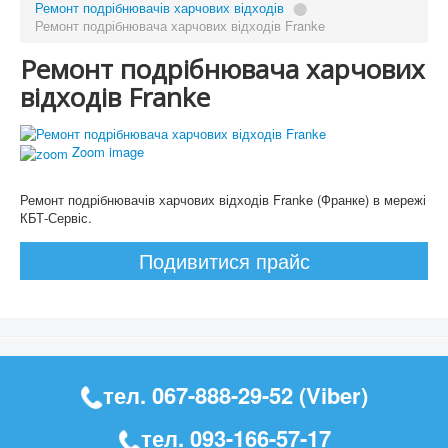
Ремонт подрібнювачів харчових відходів
⬤
Ремонт подрібнювача харчових відходів Franke
Ремонт подрібнювача харчових
відходів Franke
Zoom image
Ремонт подрібнювачів харчових відходів Franke (Франке) в мережі
КБТ-Сервіс.
Подивитися прайс
тел.
067-888-29-52
(Viber)
тел.
093-166-57-17