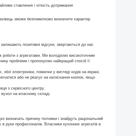
айливе ставлення і чіткість дотримання
ахівець зможе безпомилково визначити характер
 залишають позитивні відгуки, звертаються до нас
ж роботи з агрегатами. Ми володіємо високоточним
ичину проблеми і пропонуємо найкращий спосіб її
 збої електроніки, помилки у вигляді кодів на екрані,
ючатися або не реагує на натискання кнопок, якщо
вця з сервісного центру.
 вузол на власному складі.
дко визначать причину поломки і знайдуть раціональний
 в руки професіоналів. Власники кухонних агрегатів в