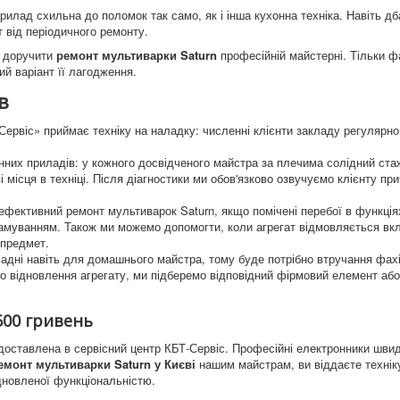
рилад схильна до поломок так само, як і інша кухонна техніка. Навіть дб
т від періодичного ремонту.
- доручити
ремонт мультиварки Saturn
професійній майстерні. Тільки ф
й варіант її лагодження.
в
ервіс» приймає техніку на наладку: численні клієнти закладу регулярно
нних приладів: у кожного досвідченого майстра за плечима солідний ста
місця в техніці. Після діагностики ми обов'язково озвучуємо клієнту пр
фективний ремонт мультиварок Saturn, якщо помічені перебої в функціях,
амуванням. Також ми можемо допомогти, коли агрегат відмовляється вкл
 предмет.
ладні навіть для домашнього майстра, тому буде потрібно втручання фахі
го відновлення агрегату, ми підберемо відповідний фірмовий елемент або
600 гривень
доставлена ​​в сервісний центр КБТ-Сервіс. Професійні електронники шви
монт мультиварки Saturn у Києві
нашим майстрам, ви віддаєте техніку
дновленої функціональністю.