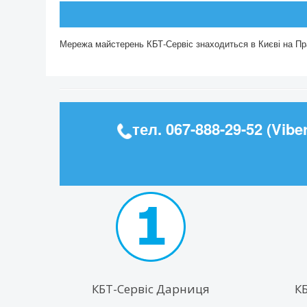
Мережа майстерень КБТ-Сервіс знаходиться в Києві на Пра
тел.
067-888-29-52
(Viber
КБТ-Сервіс Дарниця
К