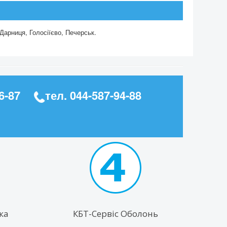
Дарниця, Голосіїєво, Печерськ.
6-87
тел.
044-587-94-88
ка
КБТ-Сервіс Оболонь