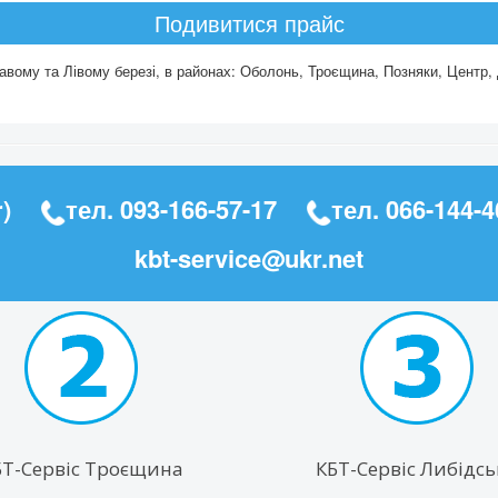
Подивитися прайс
вому та Лівому березі, в районах: Оболонь, Троєщина, Позняки, Центр, 
)
тел.
093-166-57-17
тел.
066-144-4
kbt-service@ukr.net
БТ-Сервіс Троєщина
КБТ-Сервіс Либідсь