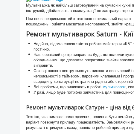
Мультиварка як найбільш затребуваний на сучасній кухні п
інструкцій, дбайливість в експлуатації не застрахує агрега
При появі неприємностей з технікою оптимальний варіант 
пошкоджень і оцінити масштаби несправності, знайти кращи
Ремонт мультиварок Saturn - Киї
Надійна, відома своєю якістю роботи майстерня «КБТ-С
постійно.
Наш сервісний центр виправляє будь-які поломки кухо
обладнанням, що дозволяє оперативно знайти вразливі 
виправити.
Фахівці нашого центру зможуть виконати своєчасний і е
неприємності з таймером, паровими клапанами і прогр
всередину конструкції потрапила рідина або сторонній
Всі проблеми, що виникають в роботі
мультиварок
, ск
У разі, якщо буде потрібно запчастина для повноцінно
Ремонт мультиварок Сатурн - ціна від 
Техніка, яка вимагає налагодження, повинна бути негайно 
варіант повернути приладу працездатність. Замовляючи
ре
результаті отримують назад повністю робочий прилад з ві