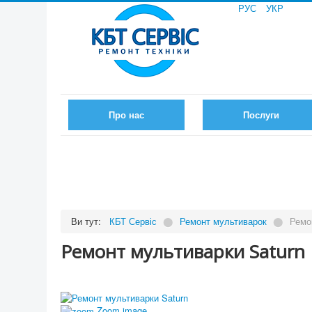
РУС
УКР
Про нас
Послуги
Ви тут:
КБТ Сервіс
⬤
Ремонт мультиварок
⬤
Ремо
Ремонт мультиварки Saturn
Zoom image