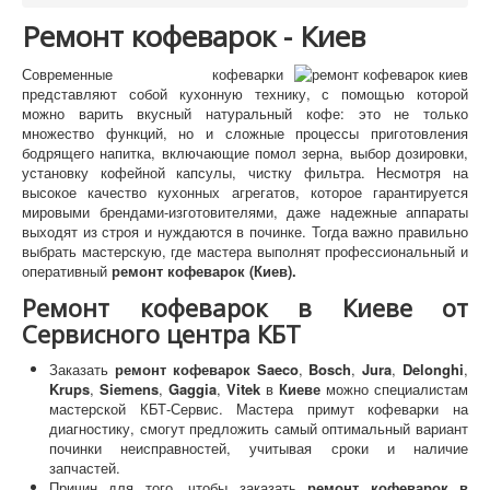
Ремонт кофеварок - Киев
Современные кофеварки
представляют собой кухонную технику, с помощью которой
можно варить вкусный натуральный кофе: это не только
множество функций, но и сложные процессы приготовления
бодрящего напитка, включающие помол зерна, выбор дозировки,
установку кофейной капсулы, чистку фильтра. Несмотря на
высокое качество кухонных агрегатов, которое гарантируется
мировыми брендами-изготовителями, даже надежные аппараты
выходят из строя и нуждаются в починке. Тогда важно правильно
выбрать мастерскую, где мастера выполнят профессиональный и
оперативный
ремонт кофеварок (Киев).
Ремонт кофеварок в Киеве от
Сервисного центра КБТ
Заказать
ремонт кофеварок Saeco
,
Bosch
,
Jura
,
Delonghi
,
Krups
,
Siemens
,
Gaggia
,
Vitek
в
Киеве
можно специалистам
мастерской КБТ-Сервис. Мастера примут кофеварки на
диагностику, смогут предложить самый оптимальный вариант
починки неисправностей, учитывая сроки и наличие
запчастей.
Причин для того, чтобы заказать
ремонт кофеварок в