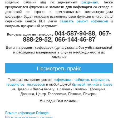
изделию рабочий вид по адекватным
расценкам
. Также
предлагаются фирменные
запчасти для кофеварки
со склада с
доставкой по стране: с оригинальными комплектующими
кофеварки будут исправно выполнять свои функции много лет. В
сервисном центре КБТ легко
заказать ремонт кофеварки
и
получить прекрасный результат!
044-587-94-88, 067-
Консультация по телефону
888-29-52, 066-144-46-87
Цены на ремонт кофеварок (цена указана без учёта запчастей
и расходных материалов в случае необходимости их
замены):
Посмотреть прайс
Также мы выполним ремонт
кофемашин
,
чайников
,
кофемолок
,
термопотов
,
тестомесов
и любой другой
бытовой техники в Киеве
на Правом и Левом берегу, в районах Оболонь, Троещина,
Дарница, Центр, Голосеевка, Позняки, Печерск.
Мы рады Вам помочь!
Ремонт кофеварки Delonghi