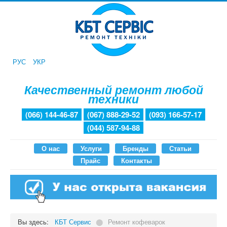
РУС
УКР
Качественный ремонт любой
техники
(066) 144-46-87
(067) 888-29-52
(093) 166-57-17
(044) 587-94-88
О нас
Услуги
Бренды
Статьи
Прайс
Контакты
Вы здесь:
КБТ Сервис
⬤
Ремонт кофеварок