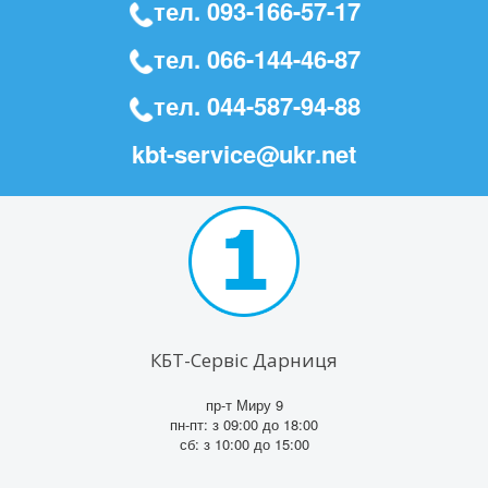
тел.
093-166-57-17
тел.
066-144-46-87
тел.
044-587-94-88
kbt-service@ukr.net
КБТ-Сервіс Дарниця
пр-т Миру 9
пн-пт: з 09:00 до 18:00
сб: з 10:00 до 15:00