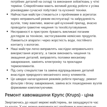
потрібних деталей на складі та виконання зобов'язань у чіткі
терміни. Співробітники мають великий досвід роботи з усіма
різновидами сучасної побутової та кухонної техніки.
Найчастіше майстри стикаються з проблемами в агрегатах
через неправильний режим експлуатації та забрудненість
вузлів, тому важливо, маючи цей кухонний прилад, вчасно
проводити грамотне чищення та техобслуговування.
Несправності в пристроях бувають викликані поганим
доглядом за технікою, застосуванням неякісних продуктів.
Ламаються апарати і через жорсткість води, постійного
контакту з вологою.
Наші майстри легко виправлять наслідки неправильного
використання агрегату, а також виконають чищення та
змащення деталей, виправлять поломки механізму
заварювання, замінять електроніку та прокладки
термоелементів.
Під силу спеціалістам та заміна відпрацьованих деталей
внаслідок природного механічного зносу елементів.
Це швидке налагодження режимів роботи приладу, ремонт
фільтрів і блоку заварювання, заміна всіх пошкоджених вузлів
фірмовими комплектуючими.
Ремонт кавомашини Крупс (Krups) - ціна
Звертаючись до нашої мережі майстерень, ви заощаджуєте час
та кошти. У нас можна виправити всі проблеми в максимально