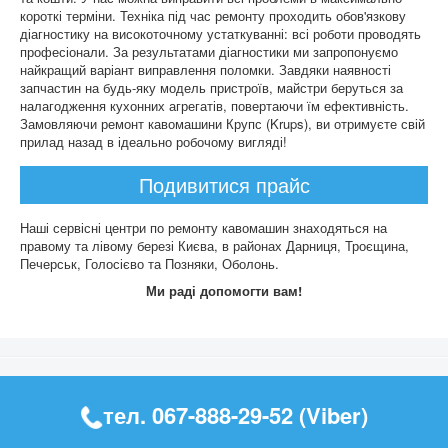
короткі терміни. Техніка під час ремонту проходить обов'язкову
діагностику на високоточному устаткуванні: всі роботи проводять
професіонали. За результатами діагностики ми запропонуємо
найкращий варіант виправлення поломки. Завдяки наявності
запчастин на будь-яку модель пристроїв, майстри беруться за
налагодження кухонних агрегатів, повертаючи їм ефективність.
Замовляючи ремонт кавомашини Крупс (Krups), ви отримуєте свій
прилад назад в ідеально робочому вигляді!
Подивитися прайс
Наші сервісні центри по ремонту кавомашин знаходяться на
правому та лівому березі Києва, в районах Дарниця, Троєщина,
Печерськ, Голосієво та Позняки, Оболонь.
Ми раді допомогти вам!
тел.
067-888-29-52
(Viber)