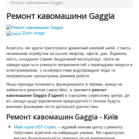
Ремонт кавомашини Gaggia
Ремонт кавомашини Gaggia
Zoom image
Агрегати, які здатні приготувати ароматний кавовий напій, стають
незамінним атрибутом на кухнях квартир, офісів, дач. Відмінна
якість складання сприяє бездоганній експлуатації, проте не
завжди вдається уникнути неприємностей з перепадами напруги в
електромережах, з особливостями водопровідної води та
неправильних налаштувань режимів роботи.
Якщо прилади починають функціонувати зі збоями, краще не
займатися ремонтом самостійно, а замовити
ремонт
кавомашини Gaggia (Гаджія)
в хорошому сервісному центрі, де
всі заходи щодо відновлення працездатності техніки будуть
виконані фахівцями після детальної діагностики.
Ремонт кавомашин Gaggia - Київ
Майстерня КБТ-Сервіс
– відомий киянам центр з ремонту
побутових агрегатів на найкращих умовах. Ми гарантуємо
високу функціональність приладу після виправлення