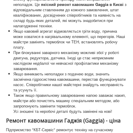
неполадок. Це
якісний ремонт кавомашин Gaggia в Києві
з
відповідальним ставленням до кожного замовлення, штат
кваліфікованих, досвідчених співробітників та наявність на
складі будь-яких деталей, які можуть знадобитися при
налагодженні техніки.
Якщо кавовий агрегат відмовляється гріти воду, причина
може ховатися в нагрівальному елементі, що перегорів. Наші
майстри замінять термоблок чи ТЕН, встановлять робочу
плату.
При блокуванні заварного механізму можливі збої у роботі
двигуна, редуктора, датчика. Іноді це стає неприємним
наслідком недбалої чи невчасної профілактики механізму
заварювання.
Якщо виникають неполадки з подачею води, значить
засмічена гідросистема кавомашини, перестав функціонувати
насос. Співробітники нашої майстерні знайдуть несправність
та усунуть її.
Також якщо правильному заварюванню напою заважає накип,
майстри або почистять машину спеціальним методом, або
запропонують замінити термоблок.
Усі зношені та неробочі деталі будуть замінені на нові!
Ремонт кавомашини Гаджія (Gaggia) - ціна
Підприємство "КБТ-Сервіс" ремонтує техніку на сучасному