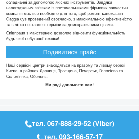
обладнанні за допомогою якісних інструментів. Завдяки
налагодженим зв'язкам із постачальниками фірмових запчастин
компанія має все необхідне для того, щоб ремонт кавомашин
Gaggia був проведений своєчасно, з максимальною ефективністю
та в чітко поставлені терміни за демократичними цінами.
Співпраця з майстернею дозволяє відновити функціональність
будь-якої побутової техніки!
Подивитися прайс
Наші сервісні центри знаходяться на правому та лівому березі
Києва, в районах Дарниця, Троєщина, Печерськ, Голосієво та
Солом'янка, Оболонь.
Ми раді допомогти вам!
тел.
067-888-29-52
(Viber)
тел.
093-166-57-17